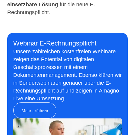
einsetzbare Lösung
für die neue E-
Rechnungspflicht.
Webinar E-Rechnungspflicht
Unsere zahlreichen kostenfreien Webinare
zeigen das Potential von digitalen
Geschäftsprozessen mit einem
Dokumentenmanagement. Ebenso klären wir
in Sonderwebinaren genauer über die E-
Rechnungspflicht auf und zeigen in Amagno
Live eine Umsetzung.
Mehr erfahren