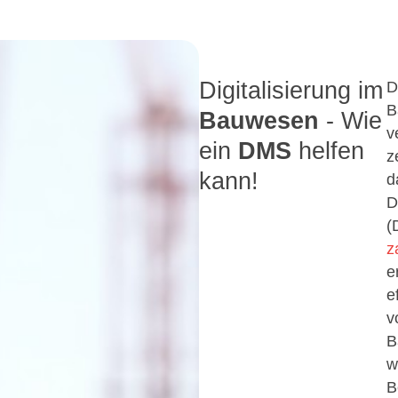
Digitalisierung im
D
B
Bauwesen
- Wie
v
ein
DMS
helfen
z
kann!
d
D
(
z
e
e
v
B
w
B