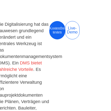
ie Digitalisierung hat das
Kostenfrei
Live-
auwesen grundlegend
testen
Demo
erändert und ein
entrales Werkzeug ist
as
okumentenmanagementsystem
DMS). Ein
DMS bietet
ahlreiche Vorteile
. Es
rmöglicht eine
ffizientere Verwaltung
on
auprojektdokumenten
ie Plänen, Verträgen und
erichten. Bauleiter,