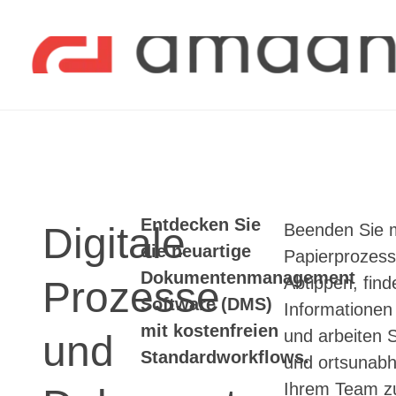
Entdecken Sie
Digitale
Beenden Sie 
die neuartige
Papierprozess
Dokumentenmanagement
Abtippen, find
Prozesse
Software (DMS)
Informationen
mit kostenfreien
und arbeiten S
und
Standardworkflows.
und ortsunabh
Ihrem Team 