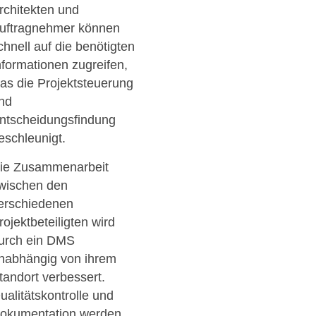
rchitekten und
uftragnehmer können
chnell auf die benötigten
nformationen zugreifen,
as die Projektsteuerung
nd
ntscheidungsfindung
eschleunigt.
ie Zusammenarbeit
wischen den
erschiedenen
rojektbeteiligten wird
urch ein DMS
nabhängig von ihrem
tandort verbessert.
ualitätskontrolle und
okumentation werden