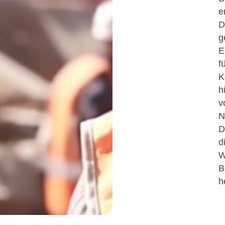
e
D
g
E
f
K
h
v
N
D
d
W
B
h