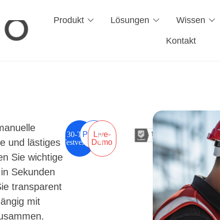
Produkt
Lösungen
Wissen
Kontakt
manuelle
30-Tage
Preise
Live-
e und lästiges
Testversion
Demo
en Sie wichtige
 in Sekunden
ie transparent
ängig mit
zusammen.