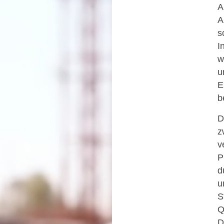
A
A
s
I
w
u
E
b
D
z
v
P
d
u
S
Q
D