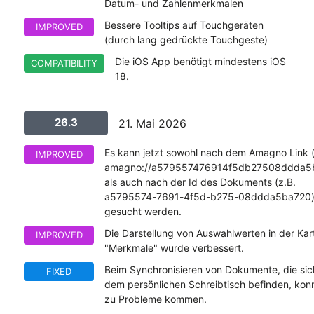
Datum- und Zahlenmerkmalen
Bessere Tooltips auf Touchgeräten
IMPROVED
(durch lang gedrückte Touchgeste)
Die iOS App benötigt mindestens iOS
COMPATIBILITY
18.
26.3
21. Mai 2026
Es kann jetzt sowohl nach dem Amagno Link (
IMPROVED
amagno://a579557476914f5db27508ddda5
als auch nach der Id des Dokuments (z.B.
a5795574-7691-4f5d-b275-08ddda5ba720
gesucht werden.
Die Darstellung von Auswahlwerten in der Kar
IMPROVED
"Merkmale" wurde verbessert.
Beim Synchronisieren von Dokumente, die sic
FIXED
dem persönlichen Schreibtisch befinden, kon
zu Probleme kommen.