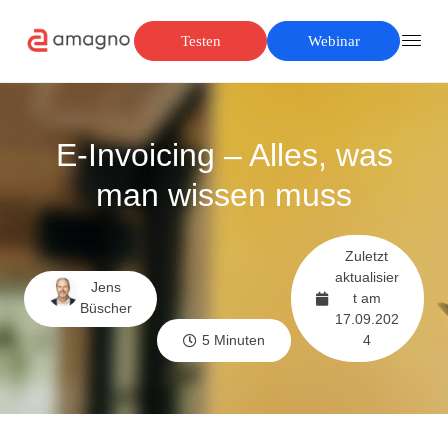
Testen
Webinar
E-Invoicing – Alles, was
man wissen muss
Zuletzt
aktualisier
Jens
t am
Büscher
17.09.202
5 Minuten
4