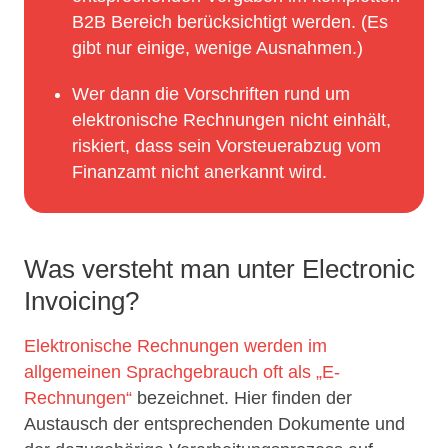
B2B Bereich berücksichtigt werden. (Es
gibt nur einige, wenige Ausnahmen.)
Wer dann die Vorschriften rund um
elektronische Rechnungen nicht einhält,
riskiert, dass sein Vorsteuerabzug vom
Finanzamt nicht anerkannt wird.
Was versteht man unter Electronic
Invoicing?
Elektronische Rechnungen werden im
allgemeinen Sprachgebrauch oft als „E-
Rechnungen“
bezeichnet. Hier finden der
Austausch der entsprechenden Dokumente und