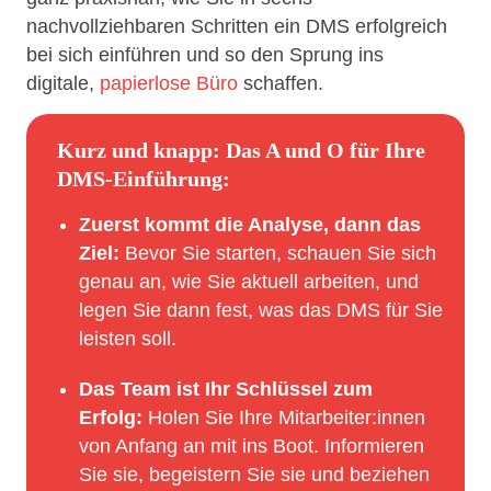
nachvollziehbaren Schritten ein DMS erfolgreich
bei sich einführen und so den Sprung ins
digitale,
papierlose Büro
schaffen.
Kurz und knapp: Das A und O für Ihre
DMS-Einführung:
Zuerst kommt die Analyse, dann das
Ziel:
Bevor Sie starten, schauen Sie sich
genau an, wie Sie aktuell arbeiten, und
legen Sie dann fest, was das DMS für Sie
leisten soll.
Das Team ist Ihr Schlüssel zum
Erfolg:
Holen Sie Ihre Mitarbeiter:innen
von Anfang an mit ins Boot. Informieren
Sie sie, begeistern Sie sie und beziehen