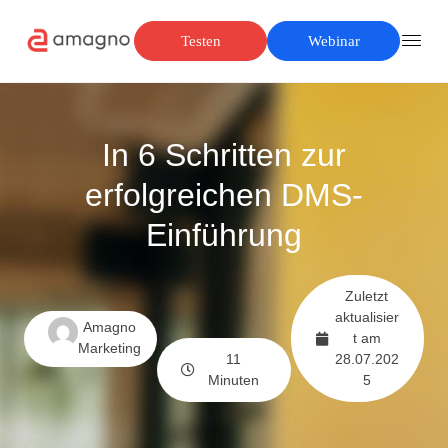
Testen
Webinar
In 6 Schritten zur
erfolgreichen DMS-
Einführung
Zuletzt
aktualisier
Amagno
t am
Marketing
11
28.07.202
Minuten
5