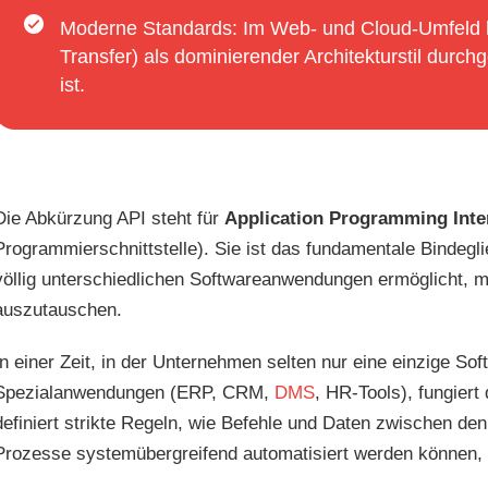
Moderne Standards: Im Web- und Cloud-Umfeld h
Transfer) als dominierender Architekturstil durchge
ist.
Die Abkürzung API steht für
Application Programming Inte
Programmierschnittstelle). Sie ist das fundamentale Bindegli
völlig unterschiedlichen Softwareanwendungen ermöglicht, 
auszutauschen.
In einer Zeit, in der Unternehmen selten nur eine einzige So
Spezialanwendungen (ERP, CRM,
DMS
, HR-Tools), fungiert
definiert strikte Regeln, wie Befehle und Daten zwischen d
Prozesse systemübergreifend automatisiert werden können, oh