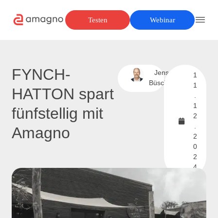
Testen
Webinar
FYNCH-
Jens
1
Büscher
1
HATTON spart
.
1
fünfstellig mit
2
.
Amagno
2
0
2
4