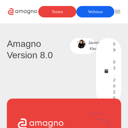
Testen
Webinar
Amagno
Jannis
0
Klein
9
Version 8.0
.
0
3
.
2
0
2
6