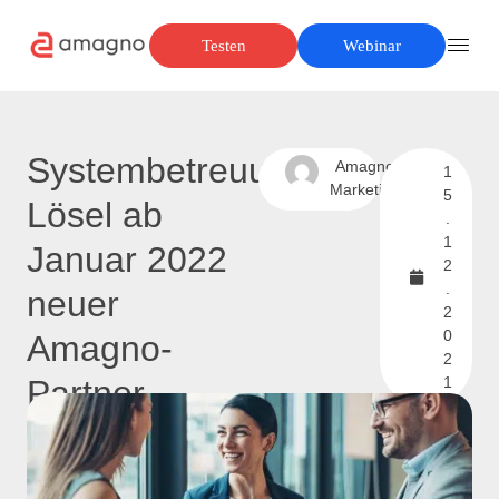
Testen
Webinar
Systembetreuung
Amagno
1
Marketing
5
Lösel ab
.
1
Januar 2022
2
.
neuer
2
0
Amagno-
2
Partner
1