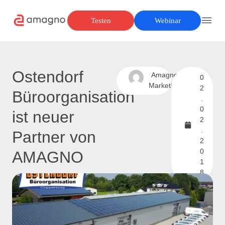
Testen
Webinar
Ostendorf
Amagno
0
Marketing
2
Büroorganisation
.
0
ist neuer
2
.
Partner von
2
0
AMAGNO
1
8