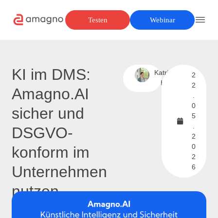
Testen
Webinar
KI im DMS:
Katrin
2
H
2
Amagno.AI
.
0
sicher und
5
.
DSGVO-
2
0
konform im
2
Unternehmen
6
nutzen