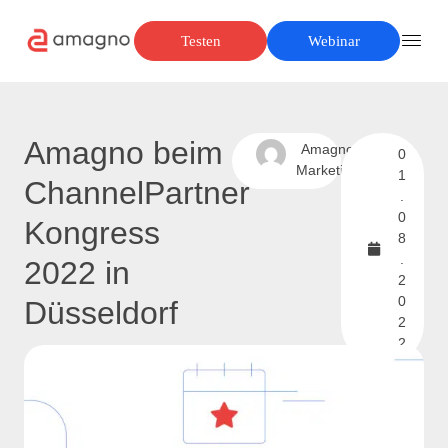
Testen
Webinar
Amagno beim
Amagno
0
Marketing
1
ChannelPartner
.
0
Kongress
8
.
2022 in
2
0
Düsseldorf
2
2