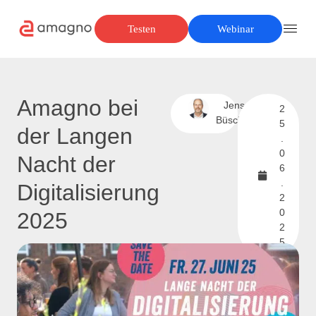
Testen
Webinar
Amagno bei
Jens
2
Büscher
5
der Langen
.
0
Nacht der
6
.
Digitalisierung
2
0
2025
2
5