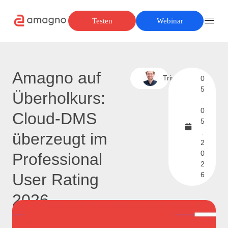
Testen
Webinar
Amagno auf
Tristan
0
5
Überholkurs:
.
0
Cloud-DMS
5
.
überzeugt im
2
0
Professional
2
User Rating
6
2026