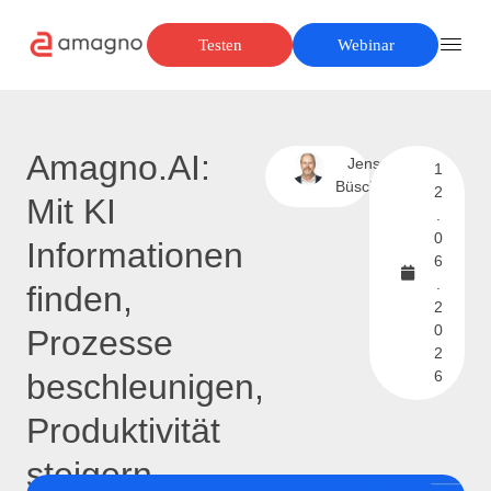
Testen
Webinar
Amagno.AI:
Jens
1
Büscher
2
Mit KI
.
0
Informationen
6
.
finden,
2
0
Prozesse
2
beschleunigen,
6
Produktivität
steigern