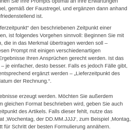
önnen Sie Ihre Prompts optimal an Ihre Erwartungen
mpel, gemäß der Faustregel, und ergänzen dann anhand
riedenstellend ist.
eferzeitpunkt“ den beschriebenen Zeitpunkt einer
en, ist folgendes Vorgehen sinnvoll: Beginnen Sie mit
, die in das Merkmal übertragen werden soll –
diesen Prompt mit einigen verschiedenartigen
Ergebnisse Ihren Ansprüchen gerecht werden. Ist das
g – je einfacher, desto besser. Falls es jedoch Fälle gibt,
entsprechend ergänzt werden – „Lieferzeitpunkt des
erdatum der Rechnung.“.
rgebnisse erzeugt werden. Möchten Sie außerdem
im gleichen Format beschrieben wird, geben Sie auch
tpunkt des Artikels. Falls dieser fehlt, nutze das
t ‚Wochentag, der DD.MM.JJJJ‘, zum Beispiel ‚Montag,
t für Schritt der besten Formulierung annähern.