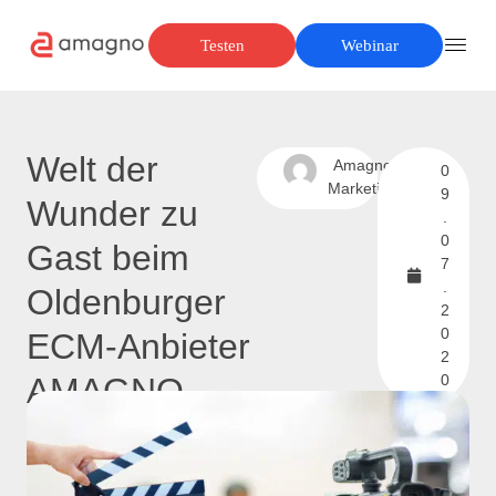
Testen
Webinar
Welt der
Amagno
0
Marketing
9
Wunder zu
.
0
Gast beim
7
.
Oldenburger
2
0
ECM-Anbieter
2
AMAGNO
0