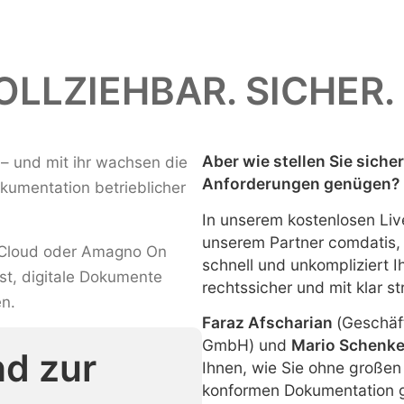
OLLZIEHBAR. SICHER.
Aber wie stellen Sie sich
 – und mit ihr wachsen die
Anforderungen genügen?
kumentation betrieblicher
In unserem kostenlosen Li
unserem Partner comdatis, 
s Cloud oder Amagno On
schnell und unkompliziert I
st, digitale Dokumente
rechtssicher und mit klar st
en.
Faraz Afscharian
(Geschäft
GmbH) und
Mario Schenk
d zur
Ihnen, wie Sie ohne großen
konformen Dokumentation ge