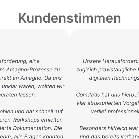
Kundenstimmen
sforderung, eine
Unsere Herausforderun
ere Amagno-Prozesse zu
zugleich praxistaugliche
direkt an Amagno. Da uns
digitalen Rechnungs
unklar waren, wollten wir
eraten lassen.
Comdatis hat uns hierbe
klar strukturierten Vor
hlen und hat schnell auf
verlief professione
eren Workshops erhielten
derte Dokumentation. Die
Besonders hilfreich w
hm, alle Fragen konnten
und das bereits vorha