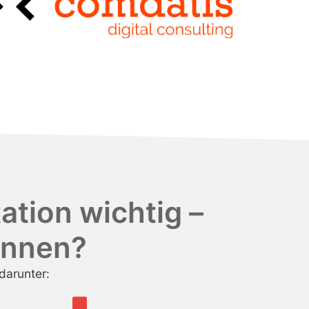
tion wichtig –
innen?
darunter: