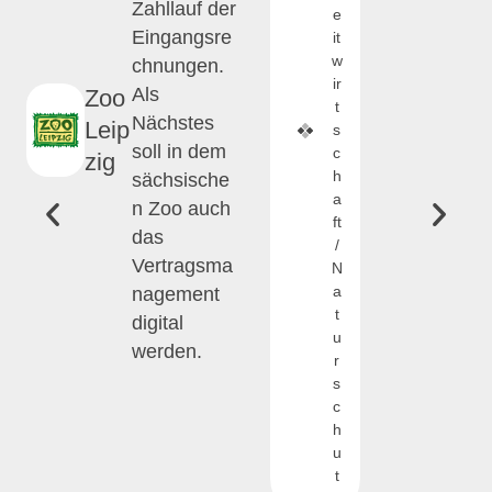
Zahllauf der
e
Eingangsre
it
w
chnungen.
ir
Als
Zoo
t
Nächstes
Leip
s
soll in dem
c
zig
h
sächsische
a
n Zoo auch
ft
das
/
Vertragsma
N
a
nagement
t
digital
u
werden.
r
s
c
h
u
t