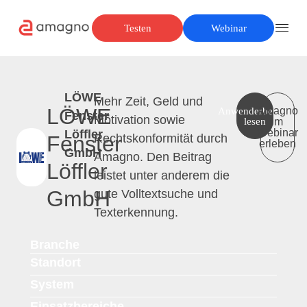
Testen
Webinar
LÖWE
Mehr Zeit, Geld und
LÖWE
Anwenderbericht
Amagno
Fenster
Motivation sowie
lesen
im
Webinar
Löffler
Fenster
Rechtskonformität durch
erleben
GmbH
Amagno. Den Beitrag
Löffler
leistet unter anderem die
GmbH
gute Volltextsuche und
Texterkennung.
Branche
Standort
System
Einsatzbereiche