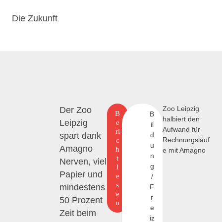
Die Zukunft
Zoo Leipzig
Der Zoo
B
B
halbiert den
Leipzig
e
il
Aufwand für
ri
spart dank
d
c
Rechnungsläuf
u
Amagno
h
e mit Amagno
n
t
Nerven, viel
g
l
Papier und
e
/
s
mindestens
F
e
r
50 Prozent
n
e
Zeit beim
iz