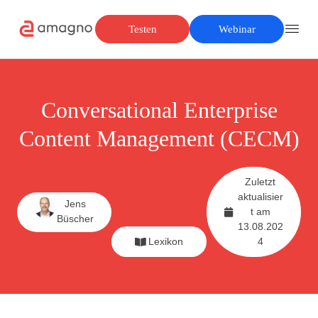
Testen
Webinar
Conversational Enterprise
Content Management (CECM)
Zuletzt
aktualisier
Jens
t am
Büscher
13.08.202
Lexikon
4