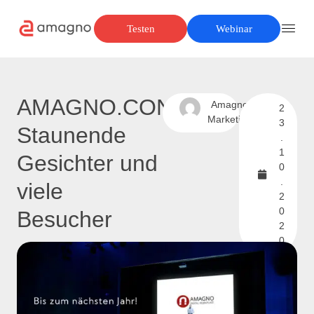
Testen
Webinar
AMAGNO.CONNECT:
Amagno
2
Marketing
3
Staunende
.
1
Gesichter und
0
.
viele
2
0
Besucher
2
0